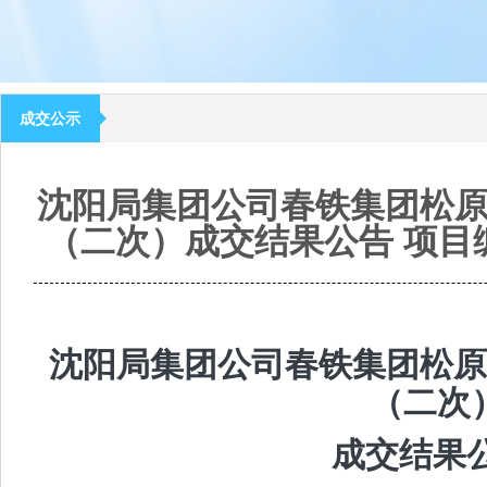
成交公示
沈阳局集团公司春铁集团松
（二次）成交结果公告 项目编号
沈阳局集团公司春铁集团松
（二次
成交结果