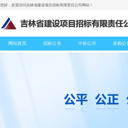
您好，欢迎访问吉林省建设项目招标有限责任公司网站！
网站首页
招标公告
中标公示
采购公