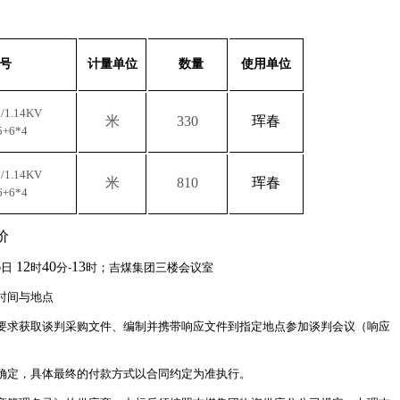
号
计量单位
数量
使用单位
/1.14KV
米
330
珲春
5+6*4
/1.14KV
米
810
珲春
6+6*4
价
6
12
40
13
日
时
分
-
时；吉煤集团三楼会议室
时间与地点
要求获取谈判采购文件、编制并携带响应文件到指定地点参加谈判会议（响应
确定，具体最终的付款方式以合同约定为准执行。