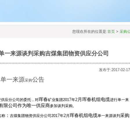
您现在所在的位置是:
首页
>
采购
电缆单一来源谈判采购吉煤集团物资供应分公司
发布于:2017-02-17
单一来源
公告
采购
珲春
7
2
月珲春机组电缆
资供应分公司的委托，对
矿业集团
201
年
进行
单一来
有限公司作为唯一供应商
参加谈判采购。
：
7
2
珲春
机组电缆
采购
名称
吉煤集团物资供应分公司
201
年
月
单一来源谈判