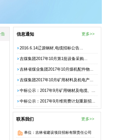
公告
信息通知
更多>>
2016.6.14辽源钢材,电缆招标公告...
吉煤集团2017年10月第1批设备采购...
吉林省煤业集团2017年10月煤机配件物...
吉煤集团2017年10月矿用材料及机电产...
中标公示：2017年9月矿用钢材及电缆、...
中标公示：2017年9月维简费计划重新招...
联系我们
更多>>
单位：吉林省建设项目招标有限责任公司