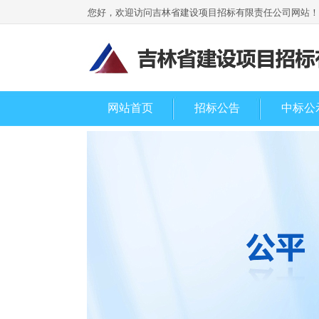
您好，欢迎访问吉林省建设项目招标有限责任公司网站！
网站首页
招标公告
中标公