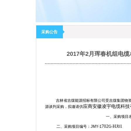
采购公告
2017年2月珲春机组
吉林省吉煤能源招标有限公司受吉煤集团物
应商安徽凌宇电缆科技
源
谈判采购，拟邀请供
一、采购项目
702
HJ
1
二、采购项目编号：
JMY-1
G-
0