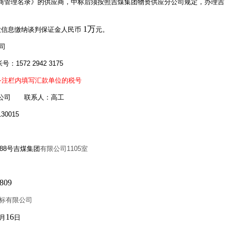
商管理名录》的供应商，中标后须按照吉煤集团物资供应分公司规定，办理吉
1
万
款信息缴纳谈判保证金人民币
元。
司
帐号：
1572 2942 3175
备注栏内填写汇款单位的税号
限公司 联系人：高工
130015
88
号吉煤集团
有限公司
1105
室
809
标有限公司
16
月
日