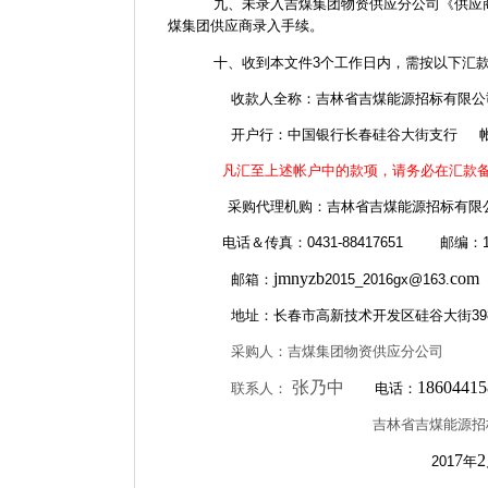
九、未录入吉煤集团物资供应分公司《供应
煤集团供应商录入手续。
十、收到本文件
3
个工作日内，需按以下汇
收款人全称：吉林省吉煤能源招标有限公
开户行：中国银行长春硅谷大街支行
凡汇至上述帐户中的款项，请务必在汇款
采购代理机购：吉林省吉煤能源招标有
电话＆传真：
0431-88417651
邮编：
jmnyzb
com
邮箱：
2015_2016gx@163.
地址：长春市高新技术开发区硅谷大街
39
采购人：吉煤集团物资供应分公司
张乃中
18604415
联系人：
电话：
吉林省吉煤能源招
7
2
201
年