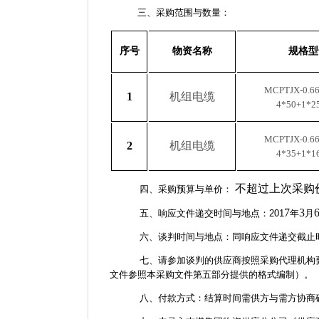
三、采购范围与数量：
序号
物资名称
规格型
MCPTJX-0.66
1
机组电缆
4*50+1*2
MCPTJX-0.66
2
机组电缆
4*35+1*1
不超过上次采购
四、采购预算与单价：
7
3
五、响应文件递交时间与地点：
201
年
月
六、谈判时间与地点：同响应文件递交截止
七、请参加谈判的供应商按照采购代理机构
文件参照本采购文件第五部分提供的格式编制）。
八、付款方式：结算时间需供方与需方协商