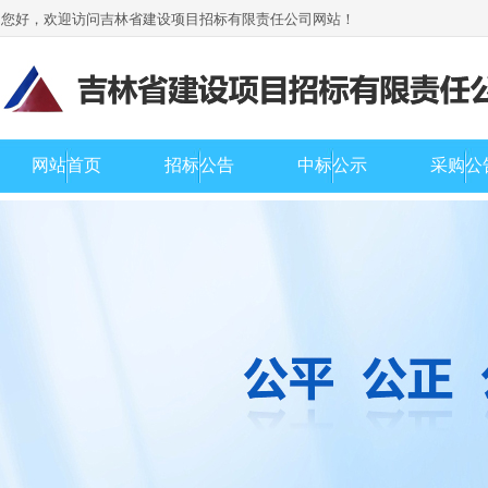
您好，欢迎访问吉林省建设项目招标有限责任公司网站！
网站首页
招标公告
中标公示
采购公