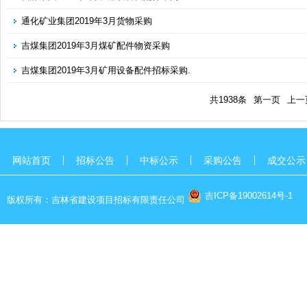
通化矿业集团2019年3月货物采购
吉煤集团2019年3月煤矿配件物资采购
吉煤集团2019年3月矿用设备配件招标采购.
共1938条
第一页
上一
网站首页
招标公告
中标公示
采购公告
成交公示
吉ICP备19002614号-1
版权所有：吉林省建设项目招标有限责任公司