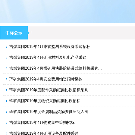
中标公示
吉煤集团2019年4月束管监测系统设备采购招标
吉煤集团2019年4月矿用材料及机电产品采购
吉煤集团2019年4月煤矿用快装胶链带式给料机采购...
珲矿集团2019年4月安全费用物资招标采购
珲矿集团2019年度配件采购框架协议招标采购
珲矿集团2019年度物资采购框架协议招标
珲矿集团2019年度金属制品类物资供应商入围
吉煤集团2019年4月物资集中采购招标
吉煤集团2019年4月矿用设备及配件采购